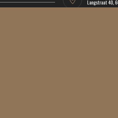
Langstraat 40, 
Email:
info@barbershop
En volg ons op